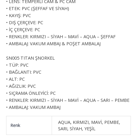
• LENS: TEMPERLİ CAM & PC CAM
• ETEK: PVC (ŞEFFAF VE SİYAH)
• KAYIŞ: PVC
• DIŞ ÇERÇEVE: PC
• İÇ ÇERÇEVE: PC
• RENKLER: KIRMIZI – SİYAH – MAVİ – AQUA – ŞEFFAF
• AMBALAJ: VAKUM AMBAJ & POŞET AMBALAJ
SN005 TITAN ŞNORKEL
• TÜP: PVC
• BAĞLANTI: PVC
• ALT: PC
• AĞIZLIK: PVC
• SIÇRAMA ÖNLEYİCİ: PC
• RENKLER: KIRMIZI – SİYAH – MAVİ – AQUA – SARI – PEMBE
• AMBALAJ: VAKUM AMBAJ
AQUA, KIRMIZI, MAVİ, PEMBE,
Renk
SARI, SİYAH, YEŞİL