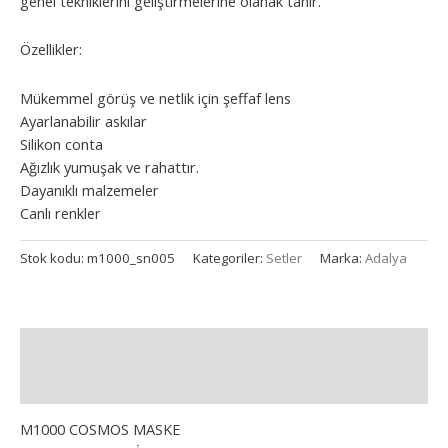
genel tekniklerini geliştirmelerine olanak tanır.
Özellikler:
Mükemmel görüş ve netlik için şeffaf lens
Ayarlanabilir askılar
Silikon conta
Ağızlık yumuşak ve rahattır.
Dayanıklı malzemeler
Canlı renkler
Stok kodu:
m1000_sn005
Kategoriler:
Setler
Marka:
Adalya
Açıklama
Ek bilgi
M1000 COSMOS MASKE