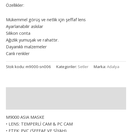
Özellikler:
Mükemmel görüş ve netlik için şeffaf lens
Ayarlanabilir askılar
Silikon conta
Ağızlık yumuşak ve rahattır.
Dayanıklı malzemeler
Canlı renkler
Stok kodu:
m9000-sn006
Kategoriler:
Setler
Marka:
Adalya
Açıklama
Ek bilgi
M9000 ASIA MASKE
• LENS: TEMPERLİ CAM & PC CAM
• ETEK: PVC (ŞEFFAF VE SİYAH)