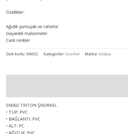
Özellikler:
Ağızlık yumuşak ve rahattır.
Dayanıklı malzemeler
Canlı renkler
Stok kodu:
SN002
Kategoriler:
Snorkel
Marka:
Adalya
Açıklama
Ek bilgi
SN002 TRITON ŞNORKEL
• TÜP: PVC
• BAĞLANTI: PVC
• ALT: PC
• AĞIZLIK: PVC