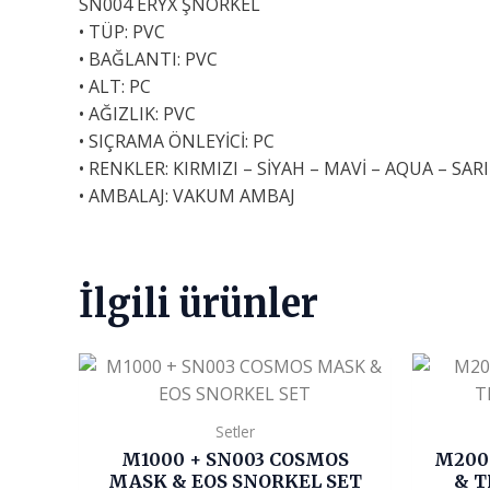
SN004 ERYX ŞNORKEL
• TÜP: PVC
• BAĞLANTI: PVC
• ALT: PC
• AĞIZLIK: PVC
• SIÇRAMA ÖNLEYİCİ: PC
• RENKLER: KIRMIZI – SİYAH – MAVİ – AQUA – SARI
• AMBALAJ: VAKUM AMBAJ
İlgili ürünler
Setler
M1000 + SN003 COSMOS
M200
MASK & EOS SNORKEL SET
& T