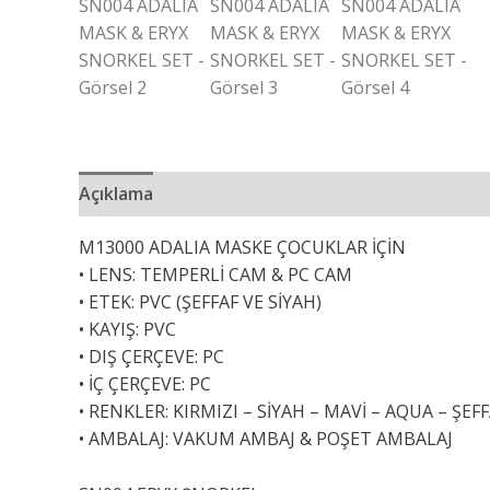
Açıklama
Ek bilgi
M13000 ADALIA MASKE ÇOCUKLAR İÇİN
• LENS: TEMPERLİ CAM & PC CAM
• ETEK: PVC (ŞEFFAF VE SİYAH)
• KAYIŞ: PVC
• DIŞ ÇERÇEVE: PC
• İÇ ÇERÇEVE: PC
• RENKLER: KIRMIZI – SİYAH – MAVİ – AQUA – ŞEF
• AMBALAJ: VAKUM AMBAJ & POŞET AMBALAJ