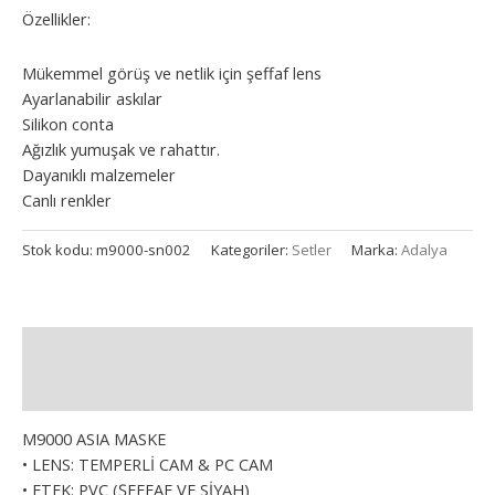
Özellikler:
Mükemmel görüş ve netlik için şeffaf lens
Ayarlanabilir askılar
Silikon conta
Ağızlık yumuşak ve rahattır.
Dayanıklı malzemeler
Canlı renkler
Stok kodu:
m9000-sn002
Kategoriler:
Setler
Marka:
Adalya
Açıklama
Ek bilgi
M9000 ASIA MASKE
• LENS: TEMPERLİ CAM & PC CAM
• ETEK: PVC (ŞEFFAF VE SİYAH)